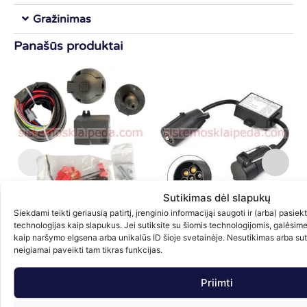
Gražinimas
Panašūs produktai
Sutikimas dėl slapukų
Siekdami teikti geriausią patirtį, įrenginio informacijąi saugoti ir (arba) pasie
Universalus kablio elektros
Adapteris priekabos rozetei iš JAV
A
technologijas kaip slapukus. Jei sutiksite su šiomis technologijomis, galėsim
instaliacijos modulis (7 PIN)
7PIN į EU 7PIN
4
kaip naršymo elgsena arba unikalūs ID šioje svetainėje. Nesutikimas arba su
neigiamai paveikti tam tikras funkcijas.
49.00
€
70.00
€
su PVM
su PVM
Priimti
Į krepšelį
Į krepšelį
Į