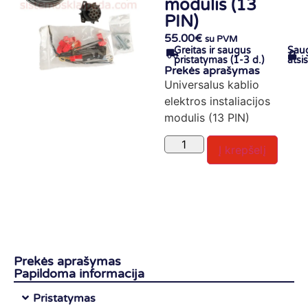
modulis (13
PIN)
55.00
€
su PVM
Greitas ir saugus
Sau
pristatymas (1-3 d.)
atsi
Prekės aprašymas
Universalus kablio
elektros instaliacijos
modulis (13 PIN)
Į krepšelį
Prekės aprašymas
Papildoma informacija
Pristatymas