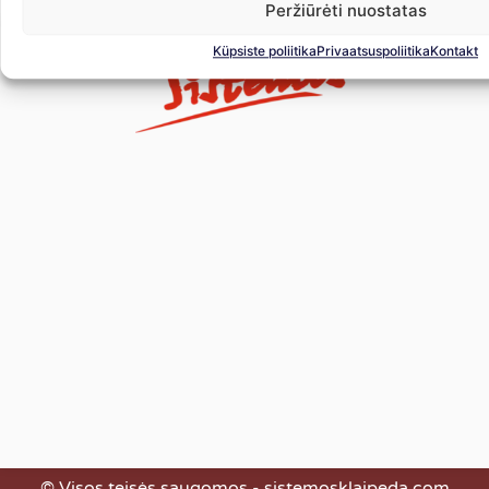
Peržiūrėti nuostatas
Küpsiste poliitika
Privaatsuspoliitika
Kontakt
© Visos teisės saugomos - sistemosklaipeda.com