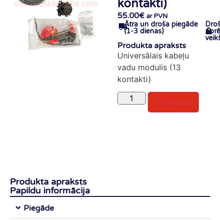
kontakti)
55.00
€
ar PVN
Ātra un droša piegāde
Dro
(1-3 dienas)
norē
veik
Produkta apraksts
Universālais kabeļu
vadu modulis (13
kontakti)
Uz grozu
Produkta apraksts
Papildu informācija
Piegāde