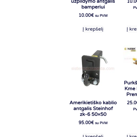
užpildymo antgalis
10.0
bamperiui
P
10.00
€
su PVM
Į krepšelį
Į kre
Purkš
Kme 
Pre
Amerikietiško kablio
25.0
antgalis Steinhof
P
zk-6 50×50
95.00
€
su PVM
Į krepšelį
Į kre