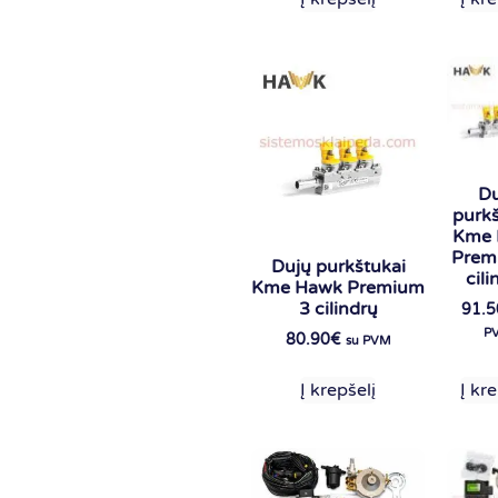
Du
purkš
Kme 
Prem
Dujų purkštukai
cili
Kme Hawk Premium
3 cilindrų
91.5
P
80.90
€
su PVM
Į krepšelį
Į kre