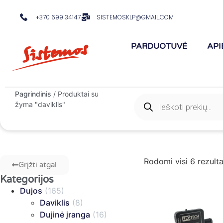
+370 699 34147
SISTEMOSKLP@GMAIL.COM
PARDUOTUVĖ
API
Pagrindinis
/ Produktai su
žyma "daviklis"
Rodomi visi 6 rezulta
Grįžti atgal
Kategorijos
Dujos
(165)
Daviklis
(8)
Dujinė įranga
(16)