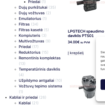
Priedai
(1)
Dujų purkštukai
(35)
Dujų vožtuvas
(2)
Emuliatorius
(1)
Filtras
(34)
Filtras kasetė
(5)
LPGTECH spaudimo
Kompiuteris
(3)
daviklis PTS01
Multivožtuvas
(9)
34.00
€
su PVM
Priedai
(17)
Reduktorius
(15)
Sie
Į krepšelį
nau
Remontinis komplektas
gal
(13)
sve
Temperatūrinis daviklis
fun
(4)
Užpildymo antgaliai
(10)
Vožtuvų tepimo sistema
(1)
Kabliai ir priedai
(26)
Kabliai
(21)