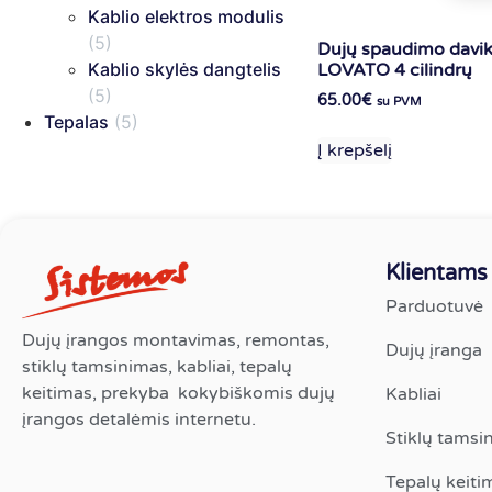
Kablio elektros modulis
(5)
Dujų spaudimo davik
Kablio skylės dangtelis
LOVATO 4 cilindrų
(5)
65.00
€
su PVM
Tepalas
(5)
Į krepšelį
Klientams
Parduotuvė
Dujų įrangos montavimas, remontas,
Dujų įranga
stiklų tamsinimas, kabliai, tepalų
keitimas, prekyba kokybiškomis dujų
Kabliai
įrangos detalėmis internetu.
Stiklų tamsi
Tepalų keiti