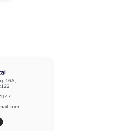
ai
g. 16A,
2122
34147
mail.com