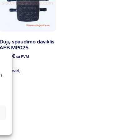
Dujų spaudimo daviklis
AEB MP025
43.00
€
su PVM
Į krepšelį
s,