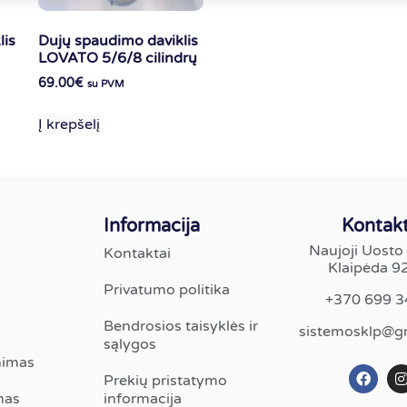
lis
Dujų spaudimo daviklis
LOVATO 5/6/8 cilindrų
69.00
€
su PVM
Į krepšelį
Informacija
Kontakt
Naujoji Uosto 
Kontaktai
Klaipėda 9
Privatumo politika
+370 699 
Bendrosios taisyklės ir
sistemosklp@g
sąlygos
nimas
Prekių pristatymo
mas
informacija