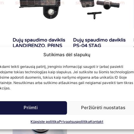
Dujų spaudimo daviklis
Dujų spaudimo daviklis
LANDIRENZO, PRINS
PS-04 STAG
38.00
€
43.00
€
Sutikimas dėl slapukų
su PVM
su PVM
kdami teikti geriausią patirtį, įrenginio informacijąi saugoti ir (arba) pasiekti
Į krepšelį
Į krepšelį
dojame tokias technologijas kaip slapukus. Jei sutiksite su šiomis technologijomi
ėsime apdoroti duomenis, tokius kaip naršymo elgsena arba unikalūs ID šioje
tainėje. Nesutikimas arba sutikimo atšaukimas gali neigiamai paveikti tam tikras
kcijas.
Priimti
Peržiūrėti nuostatas
Küpsiste poliitika
Privaatsuspoliitika
Kontakt