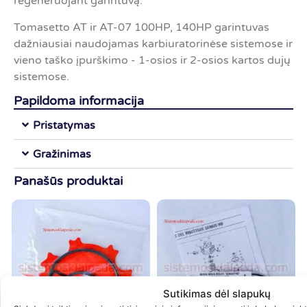
regeneruojant garintuvą.
Tomasetto AT ir AT-07 100HP, 140HP garintuvas
dažniausiai naudojamas karbiuratorinėse sistemose ir
vieno taško įpurškimo - 1-osios ir 2-osios kartos dujų
sistemose.
Papildoma informacija
Pristatymas
Gražinimas
Panašūs produktai
Sutikimas dėl slapukų