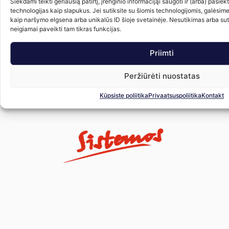
Siekdami teikti geriausią patirtį, įrenginio informacijąi saugoti ir (arba) pasie
technologijas kaip slapukus. Jei sutiksite su šiomis technologijomis, galėsim
kaip naršymo elgsena arba unikalūs ID šioje svetainėje. Nesutikimas arba su
neigiamai paveikti tam tikras funkcijas.
Remontinis komplektas
Remontinis komplektas
R
reduktoriui SHARK
reduktoriui BRC GENIUM MB
k
Priimti
16.00
€
18.00
€
su PVM
su PVM
Peržiūrėti nuostatas
Į krepšelį
Į krepšelį
Į
Küpsiste poliitika
Privaatsuspoliitika
Kontakt