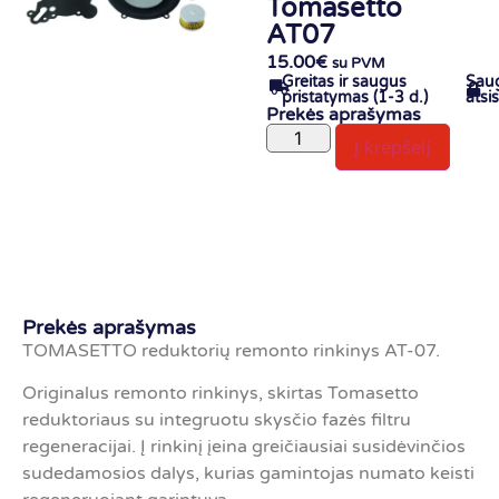
Tomasetto
AT07
15.00
€
su PVM
Greitas ir saugus
Sau
pristatymas (1-3 d.)
atsi
Prekės aprašymas
Į krepšelį
Prekės aprašymas
TOMASETTO reduktorių remonto rinkinys AT-07.
Originalus remonto rinkinys, skirtas Tomasetto
reduktoriaus su integruotu skysčio fazės filtru
regeneracijai. Į rinkinį įeina greičiausiai susidėvinčios
sudedamosios dalys, kurias gamintojas numato keisti