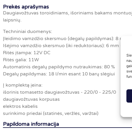
Prekės aprašymas
Daugiavožtuvas toroidiniams, išoriniams bakams montuoj
laipsnių.
Techniniai duomenys:
Įleidimo vamzdžio skersmuo (degalų papildymas): 8 mm (
Išėjimo vamzdžio skersmuo (iki reduktoriaus): 6 mm (M1
Ritės įtampa: 12V DC
Sie
Ritės galia: 11W
nau
gal
Automatinis degalų papildymo nutraukimas: 80 %
sve
Degalų papildymas: 18 l/min esant 10 barų slėgiui
fun
Į komplektą įeina:
išorinis tomasetto daugiavožtuvas - 220/0 - 225/0
daugiavožtuvas korpusas
elektros kabelis
surinkimo priedai (statinės, veržlės, varžtai)
Papildoma informacija