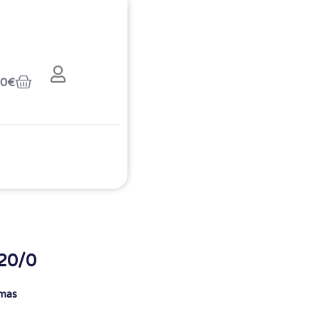
00
€
220/0
ymas