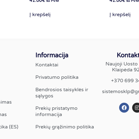
41.00
€
41.00
€
su PVM
su PVM
Į krepšelį
Į krepšelį
Informacija
Kontakt
Naujoji Uosto 
Kontaktai
Klaipėda 9
Privatumo politika
+370 699 
Bendrosios taisyklės ir
sistemosklp@g
sąlygos
nimas
Prekių pristatymo
mas
informacija
ika (ES)
Prekių grąžinimo politika