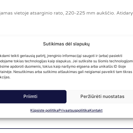
amas vietoje atsarginio rato, 220-225 mm aukščio. Atidar
G1/4)
Sutikimas dėl slapukų
0X1)
kdami teikti geriausią patirtį, įrenginio informacijąi saugoti ir (arba) pasiekti
dojame tokias technologijas kaip slapukus. Jei sutiksite su šiomis technologijomi
ėsime apdoroti duomenis, tokius kaip naršymo elgsena arba unikalūs ID šioje
tainėje. Nesutikimas arba sutikimo atšaukimas gali neigiamai paveikti tam tikras
kcijas.
Priimti
Peržiūrėti nuostatas
Küpsiste poliitika
Privaatsuspoliitika
Kontakt