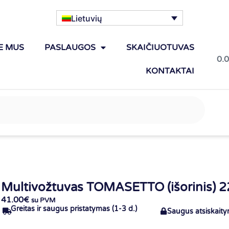
Lietuvių
E MUS
PASLAUGOS
SKAIČIUOTUVAS
0.
KONTAKTAI
Multivožtuvas TOMASETTO (išorinis) 
41.00
€
su PVM
Greitas ir saugus pristatymas (1-3 d.)
Saugus atsiskait