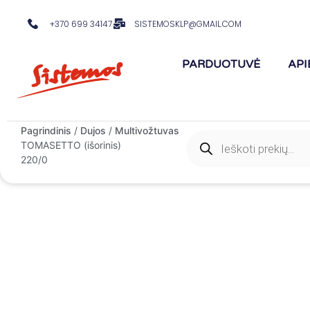
+370 699 34147
SISTEMOSKLP@GMAIL.COM
PARDUOTUVĖ
API
Pagrindinis
/
Dujos
/
Multivožtuvas
/ Multivožtuvas
TOMASETTO (išorinis)
220/0