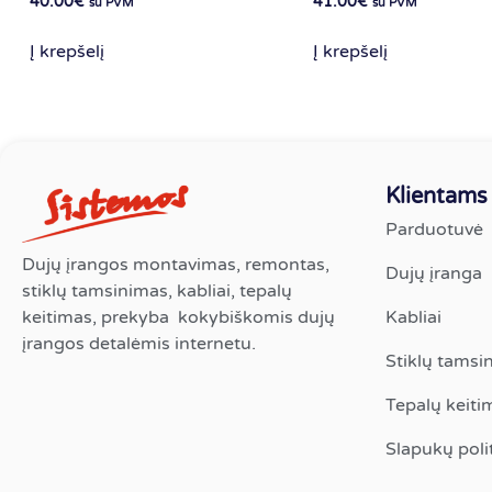
40.00
€
41.00
€
su PVM
su PVM
Į krepšelį
Į krepšelį
Klientams
Parduotuvė
Dujų įrangos montavimas, remontas,
Dujų įranga
stiklų tamsinimas, kabliai, tepalų
keitimas, prekyba kokybiškomis dujų
Kabliai
įrangos detalėmis internetu.
Stiklų tamsi
Tepalų keiti
Slapukų polit