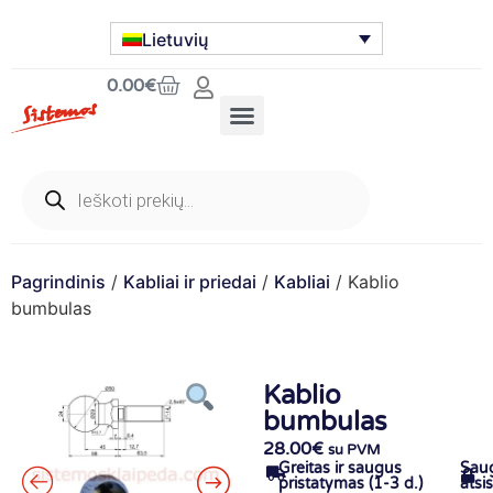
Lietuvių
0.00
€
Pagrindinis
/
Kabliai ir priedai
/
Kabliai
/ Kablio
bumbulas
Kablio
bumbulas
28.00
€
su PVM
Greitas ir saugus
Sau
pristatymas (1-3 d.)
atsi