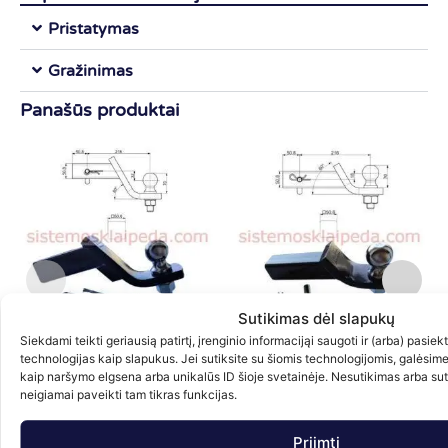
Pristatymas
Gražinimas
Panašūs produktai
Sutikimas dėl slapukų
Siekdami teikti geriausią patirtį, įrenginio informacijąi saugoti ir (arba) pasie
technologijas kaip slapukus. Jei sutiksite su šiomis technologijomis, galėsim
Amerikietiško kablio antgalis A2
Amerikietiško kablio antgalis A1
K
kaip naršymo elgsena arba unikalūs ID šioje svetainėje. Nesutikimas arba su
b
55.00
€
55.00
€
neigiamai paveikti tam tikras funkcijas.
su PVM
su PVM
Į krepšelį
Į krepšelį
Priimti