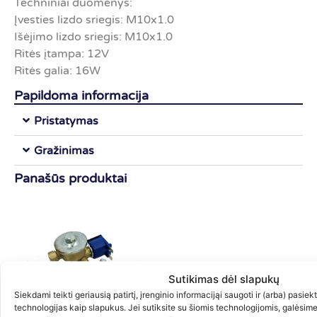
Techniniai duomenys:
Įvesties lizdo sriegis: M10x1.0
Išėjimo lizdo sriegis: M10x1.0
Ritės įtampa: 12V
Ritės galia: 16W
Papildoma informacija
Pristatymas
Gražinimas
Panašūs produktai
Sutikimas dėl slapukų
Siekdami teikti geriausią patirtį, įrenginio informacijąi saugoti ir (arba) pasie
technologijas kaip slapukus. Jei sutiksite su šiomis technologijomis, galėsim