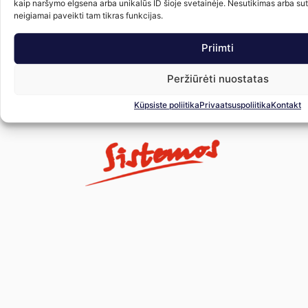
kaip naršymo elgsena arba unikalūs ID šioje svetainėje. Nesutikimas arba su
neigiamai paveikti tam tikras funkcijas.
Dujų vožtuvas VALTEK
Priimti
18.00
€
17.00
€
su PVM
Peržiūrėti nuostatas
Į krepšelį
Küpsiste poliitika
Privaatsuspoliitika
Kontakt