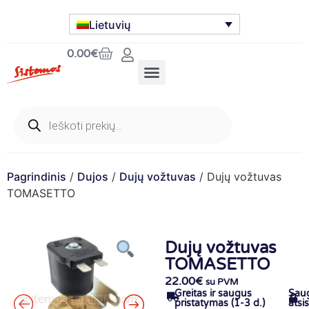
Lietuvių
0.00
€
Pagrindinis
/
Dujos
/
Dujų vožtuvas
/ Dujų vožtuvas
TOMASETTO
Dujų vožtuvas
TOMASETTO
22.00
€
su PVM
Greitas ir saugus
Sau
pristatymas (1-3 d.)
atsi