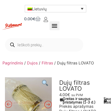
Lietuvių
0.00
€
Pagrindinis
/
Dujos
/
Filtras
/ Dujų filtras LOVATO
Dujų filtras
LOVATO
4.00
€
su PVM
Greitas ir saugus
Sau
pristatymas (1-3 d.)
atsi
Prekės aprašymas