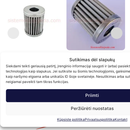
Sutikimas dėl slapukų
Dujų filtras VALTEK
Dujų filtras BRC
D
(
Siekdami teikti geriausią patirtį, įrenginio informacijąi saugoti ir (arba) pasie
4.00
€
5.50
€
su PVM
su PVM
technologijas kaip slapukus. Jei sutiksite su šiomis technologijomis, galėsim
kaip naršymo elgsena arba unikalūs ID šioje svetainėje. Nesutikimas arba su
Į krepšelį
Į krepšelį
neigiamai paveikti tam tikras funkcijas.
Į
Priimti
Peržiūrėti nuostatas
Küpsiste poliitika
Privaatsuspoliitika
Kontakt