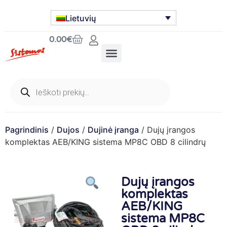
Lietuvių
0.00
€
Pagrindinis
/
Dujos
/
Dujinė įranga
/ Dujų įrangos
komplektas AEB/KING sistema MP8C OBD 8 cilindrų
Dujų įrangos
komplektas
AEB/KING
sistema MP8C