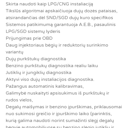
Skirta naudoti kaip LPG/CNG instaliaciją
Tikslūs algoritmai apskaičiuoja dujų dozės pataisas,
atsirandančias dėl SND/SGD dujų kuro specifikos
Sistemos patikimumą garantuoja A.E.B., pasaulinis
LPG/SGD sistemų lyderis
Prijungimas prie OBD
Daug injektoriaus bėgių ir reduktorių surinkimo
variantų
Dujų purkštukų diagnostika
Benzino purkštukų diagnostika realiu laiku
Jutiklių ir jungiklių diagnostika
Aktyvi viso dujų instaliacijos diagnostika.
Pažangus automatinis kalibravimas,
Galimybė nuskaityti apsisukimus iš purkštukų ir
rudos vielos,
Degalų maišymas ir benzino įpurškimas, priklausomai
nuo sukimosi greičio ir įpurškimo laiko (parinktis,
kurią galima naudoti norint sumažinti slėgį degalų
bėgyje automobiliuose su benzino slėgio jutikliu ir