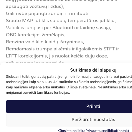
apsaugoti vožtuvų lizdus),
Galimybė prijungti zondą ir jį imituoti,
Srauto MAP jutiklis su dujų temperatūros jutikliu,
Valdiklis jungiasi per Bluetooth ir laidinę sąsają,
OBD korekcijos žemėlapis,
Benzino valdiklio klaidų ištrynimas,
Remdamasis trumpalaikėmis ir ilgalaikėmis STFT ir
LTFT korekcijomis, jis nuolat keičia dujų dozę,
priklausomai nuo poreikio.
Sutikimas dėl slapukų
Papildoma informacija
Siekdami teikti geriausią patirtį, įrenginio informacijąi saugoti ir (arba) pasie
technologijas kaip slapukus. Jei sutiksite su šiomis technologijomis, galėsim
Pristatymas
kaip naršymo elgsena arba unikalūs ID šioje svetainėje. Nesutikimas arba su
neigiamai paveikti tam tikras funkcijas.
Gražinimas
Priimti
Panašūs produktai
Peržiūrėti nuostatas
Küpsiste poliitika
Privaatsuspoliitika
Kontakt