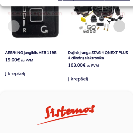
AEB/KING jungiklis AEB 119B
Dujinė įranga STAG 4 QNEXT PLUS
D
4 cilindrų elektronika
A
19.00
€
su PVM
163.00
€
su PVM
Į krepšelį
Į krepšelį
Į