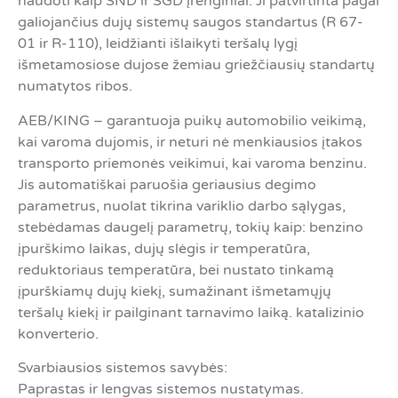
naudoti kaip SND ir SGD įrenginiai. Ji patvirtinta pagal
galiojančius dujų sistemų saugos standartus (R 67-
01 ir R-110), leidžianti išlaikyti teršalų lygį
išmetamosiose dujose žemiau griežčiausių standartų
numatytos ribos.
AEB/KING – garantuoja puikų automobilio veikimą,
kai varoma dujomis, ir neturi nė menkiausios įtakos
transporto priemonės veikimui, kai varoma benzinu.
Jis automatiškai paruošia geriausius degimo
parametrus, nuolat tikrina variklio darbo sąlygas,
stebėdamas daugelį parametrų, tokių kaip: benzino
įpurškimo laikas, dujų slėgis ir temperatūra,
reduktoriaus temperatūra, bei nustato tinkamą
įpurškiamų dujų kiekį, sumažinant išmetamųjų
teršalų kiekį ir pailginant tarnavimo laiką. katalizinio
konverterio.
Svarbiausios sistemos savybės:
Paprastas ir lengvas sistemos nustatymas.