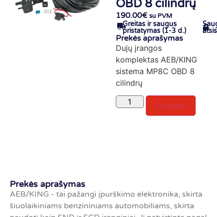
OBD 8 cilindrų
190.00
€
su PVM
Greitas ir saugus
Sau
pristatymas (1-3 d.)
atsi
Prekės aprašymas
Dujų įrangos
komplektas AEB/KING
sistema MP8C OBD 8
cilindrų
Į krepšelį
Prekės aprašymas
AEB/KING - tai pažangi įpurškimo elektronika, skirta
šiuolaikiniams benzininiams automobiliams, skirta