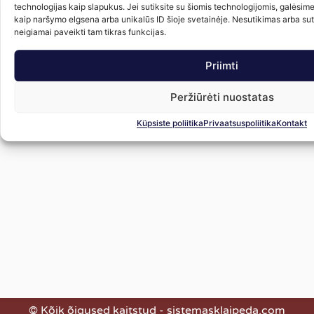
technologijas kaip slapukus. Jei sutiksite su šiomis technologijomis, galėsim
kaip naršymo elgsena arba unikalūs ID šioje svetainėje. Nesutikimas arba su
neigiamai paveikti tam tikras funkcijas.
Priimti
Peržiūrėti nuostatas
Küpsiste poliitika
Privaatsuspoliitika
Kontakt
© Kõik õigused kaitstud - sistemasklaipeda.com