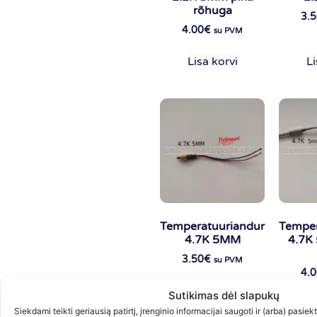
rõhuga
3.
4.00
€
su PVM
Lisa korvi
Li
Temperatuuriandur
Temper
4.7K 5MM
4.7K
3.50
€
su PVM
4.
Sutikimas dėl slapukų
Lisa korvi
Li
Siekdami teikti geriausią patirtį, įrenginio informacijai saugoti ir (arba) pasie