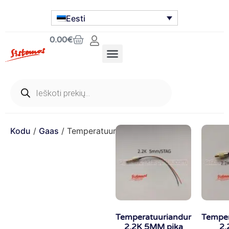
Eesti
0.00
€
Kodu
/
Gaas
/ Temperatuuriandur
Temperatuuriandur
Temper
2.2K 5MM pika
2