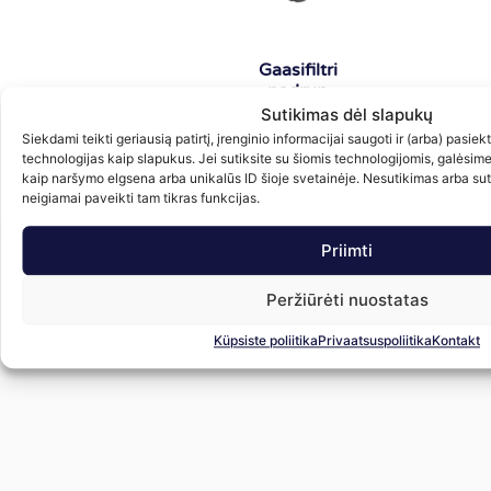
Gaasifiltri
padrun
ULTRA 360
Sutikimas dėl slapukų
Siekdami teikti geriausią patirtį, įrenginio informacijai saugoti ir (arba) pasie
5.00
€
su PVM
technologijas kaip slapukus. Jei sutiksite su šiomis technologijomis, galėsim
kaip naršymo elgsena arba unikalūs ID šioje svetainėje. Nesutikimas arba su
Lisa korvi
neigiamai paveikti tam tikras funkcijas.
Priimti
Peržiūrėti nuostatas
Küpsiste poliitika
Privaatsuspoliitika
Kontakt