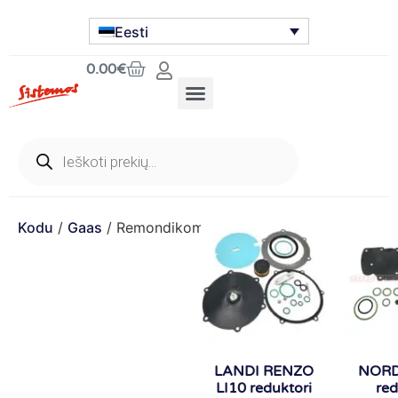
Eesti
0.00
€
Kodu
/
Gaas
/ Remondikomplekt
LANDI RENZO
NORD
LI10 reduktori
red