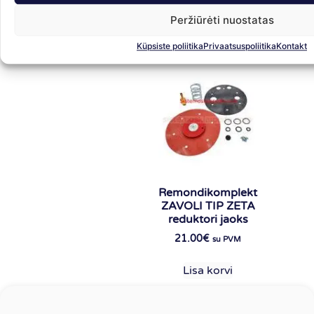
14.0
Peržiūrėti nuostatas
Lisa korvi
Lis
Küpsiste poliitika
Privaatsuspoliitika
Kontakt
Remondikomplekt
ZAVOLI TIP ZETA
reduktori jaoks
21.00
€
su PVM
Lisa korvi