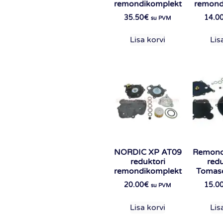
remondikomplekt
remond
35.50
€
14.0
su PVM
Lisa korvi
Lis
NORDIC XP AT09
Remond
reduktori
redu
remondikomplekt
Tomas
20.00
€
15.0
su PVM
Lisa korvi
Lis