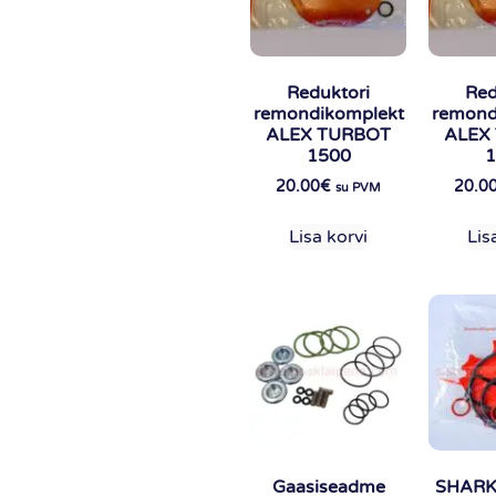
Reduktori
Red
remondikomplekt
remond
ALEX TURBOT
ALEX
1500
1
20.00
€
20.0
su PVM
Lisa korvi
Lis
Gaasiseadme
SHARK 