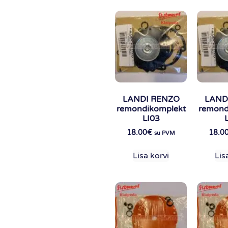
LANDI RENZO
LAND
remondikomplekt
remond
LI03
18.00
€
18.0
su PVM
Lisa korvi
Lis