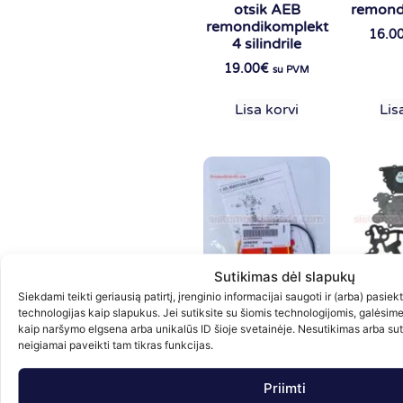
otsik AEB
remond
remondikomplekt
16.0
4 silindrile
19.00
€
su PVM
Lisa korvi
Lis
Sutikimas dėl slapukų
Siekdami teikti geriausią patirtį, įrenginio informacijai saugoti ir (arba) pasie
BRC GENIUM MB
Red
technologijas kaip slapukus. Jei sutiksite su šiomis technologijomis, galėsim
reduktori
remond
kaip naršymo elgsena arba unikalūs ID šioje svetainėje. Nesutikimas arba su
remondikomplekt
TOM
neigiamai paveikti tam tikras funkcijas.
ALAS
18.00
€
su PVM
j
Priimti