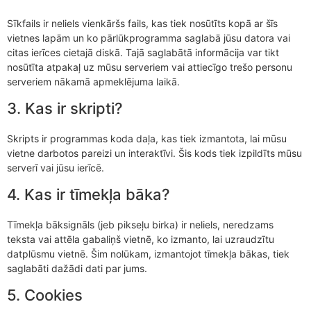
Sīkfails ir neliels vienkāršs fails, kas tiek nosūtīts kopā ar šīs
vietnes lapām un ko pārlūkprogramma saglabā jūsu datora vai
citas ierīces cietajā diskā. Tajā saglabātā informācija var tikt
nosūtīta atpakaļ uz mūsu serveriem vai attiecīgo trešo personu
serveriem nākamā apmeklējuma laikā.
3. Kas ir skripti?
Skripts ir programmas koda daļa, kas tiek izmantota, lai mūsu
vietne darbotos pareizi un interaktīvi. Šis kods tiek izpildīts mūsu
serverī vai jūsu ierīcē.
4. Kas ir tīmekļa bāka?
Tīmekļa bāksignāls (jeb pikseļu birka) ir neliels, neredzams
teksta vai attēla gabaliņš vietnē, ko izmanto, lai uzraudzītu
datplūsmu vietnē. Šim nolūkam, izmantojot tīmekļa bākas, tiek
saglabāti dažādi dati par jums.
5. Cookies