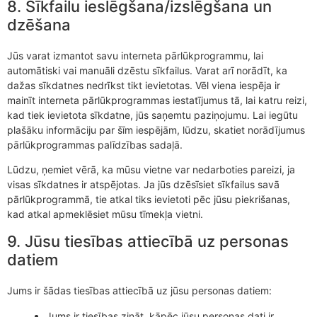
8. Sīkfailu ieslēgšana/izslēgšana un
dzēšana
Jūs varat izmantot savu interneta pārlūkprogrammu, lai
automātiski vai manuāli dzēstu sīkfailus. Varat arī norādīt, ka
dažas sīkdatnes nedrīkst tikt ievietotas. Vēl viena iespēja ir
mainīt interneta pārlūkprogrammas iestatījumus tā, lai katru reizi,
kad tiek ievietota sīkdatne, jūs saņemtu paziņojumu. Lai iegūtu
plašāku informāciju par šīm iespējām, lūdzu, skatiet norādījumus
pārlūkprogrammas palīdzības sadaļā.
Lūdzu, ņemiet vērā, ka mūsu vietne var nedarboties pareizi, ja
visas sīkdatnes ir atspējotas. Ja jūs dzēsīsiet sīkfailus savā
pārlūkprogrammā, tie atkal tiks ievietoti pēc jūsu piekrišanas,
kad atkal apmeklēsiet mūsu tīmekļa vietni.
9. Jūsu tiesības attiecībā uz personas
datiem
Jums ir šādas tiesības attiecībā uz jūsu personas datiem:
Jums ir tiesības zināt, kāpēc jūsu personas dati ir