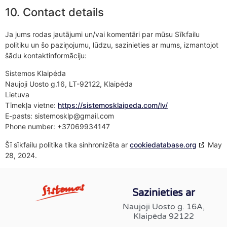
10. Contact details
Ja jums rodas jautājumi un/vai komentāri par mūsu Sīkfailu
politiku un šo paziņojumu, lūdzu, sazinieties ar mums, izmantojot
šādu kontaktinformāciju:
Sistemos Klaipėda
Naujoji Uosto g.16, LT-92122, Klaipėda
Lietuva
Tīmekļa vietne:
https://sistemosklaipeda.com/lv/
E-pasts:
sistemosklp@
gmail.com
Phone number: +37069934147​
Šī sīkfailu politika tika sinhronizēta ar
cookiedatabase.org
May
28, 2024.
Sazinieties ar
Naujoji Uosto g. 16A,
Klaipēda 92122