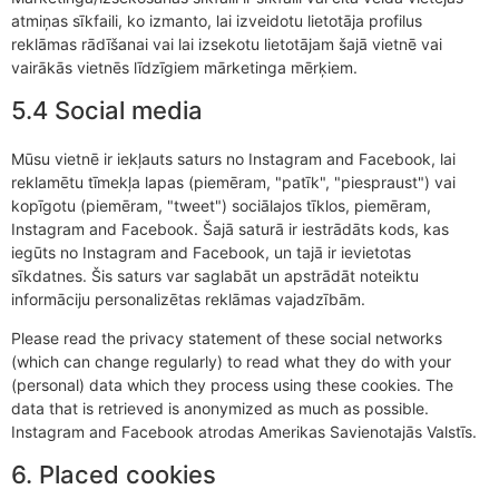
atmiņas sīkfaili, ko izmanto, lai izveidotu lietotāja profilus
reklāmas rādīšanai vai lai izsekotu lietotājam šajā vietnē vai
vairākās vietnēs līdzīgiem mārketinga mērķiem.
5.4 Social media
Mūsu vietnē ir iekļauts saturs no Instagram and Facebook, lai
reklamētu tīmekļa lapas (piemēram, "patīk", "piespraust") vai
kopīgotu (piemēram, "tweet") sociālajos tīklos, piemēram,
Instagram and Facebook. Šajā saturā ir iestrādāts kods, kas
iegūts no Instagram and Facebook, un tajā ir ievietotas
sīkdatnes. Šis saturs var saglabāt un apstrādāt noteiktu
informāciju personalizētas reklāmas vajadzībām.
Please read the privacy statement of these social networks
(which can change regularly) to read what they do with your
(personal) data which they process using these cookies. The
data that is retrieved is anonymized as much as possible.
Instagram and Facebook atrodas Amerikas Savienotajās Valstīs.
6. Placed cookies