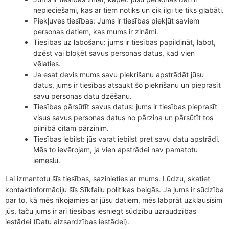
nepieciešami, kas ar tiem notiks un cik ilgi tie tiks glabāti.
Piekļuves tiesības: Jums ir tiesības piekļūt saviem
personas datiem, kas mums ir zināmi.
Tiesības uz labošanu: jums ir tiesības papildināt, labot,
dzēst vai bloķēt savus personas datus, kad vien
vēlaties.
Ja esat devis mums savu piekrišanu apstrādāt jūsu
datus, jums ir tiesības atsaukt šo piekrišanu un pieprasīt
savu personas datu dzēšanu.
Tiesības pārsūtīt savus datus: jums ir tiesības pieprasīt
visus savus personas datus no pārziņa un pārsūtīt tos
pilnībā citam pārzinim.
Tiesības iebilst: jūs varat iebilst pret savu datu apstrādi.
Mēs to ievērojam, ja vien apstrādei nav pamatotu
iemeslu.
Lai izmantotu šīs tiesības, sazinieties ar mums. Lūdzu, skatiet
kontaktinformāciju šīs Sīkfailu politikas beigās. Ja jums ir sūdzība
par to, kā mēs rīkojamies ar jūsu datiem, mēs labprāt uzklausīsim
jūs, taču jums ir arī tiesības iesniegt sūdzību uzraudzības
iestādei (Datu aizsardzības iestādei).