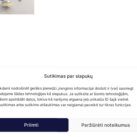
Sutikimas par slapukų
kdami nodrošināt gerāko pieredzi, įrenginio informacijai drošoti ir (vai) sasniegt
dojame šādas tehnoloģijas kā slapukus. Ja sutiksite ar šiomis tehnoloģijām,
ēsim apstrādāt datus, tokius kā naršymo elgsena jeb unikalūs ID šajā vietnē.
utikimas arba sutikimo atšaukimas var neigiamai paveikti tur tikras funkcijas.
Priimti
Peržiūrėti noteikumus