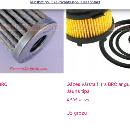
Küpsiste poliitika
Privaatsuspoliitika
Kontakt
 BRC
Gāzes vārsta filtrs BRC ar g
Jauns tips
4.50
€
ar PVN
Uz grozu