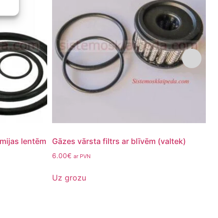
umijas lentēm
Gāzes vārsta filtrs ar blīvēm (valtek)
Va
6.00
€
8.
ar PVN
Uz grozu
U