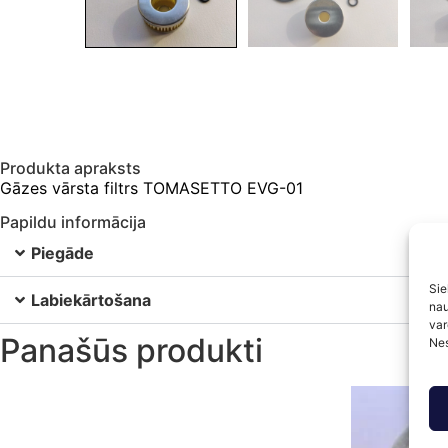
Produkta apraksts
Gāzes vārsta filtrs TOMASETTO EVG-01
Papildu informācija
Piegāde
Sie
Labiekārtošana
nau
var
Panašūs produkti
Nes