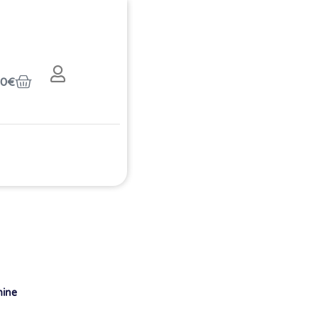
00
€
mine