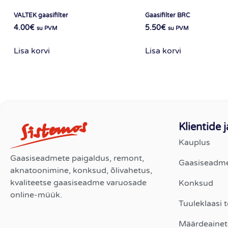
VALTEK gaasifilter
Gaasifilter BRC
4.00
€
5.50
€
su PVM
su PVM
Lisa korvi
Lisa korvi
Klientide 
Kauplus
Gaasiseadmete paigaldus, remont,
Gaasiseadm
aknatoonimine, konksud, õlivahetus,
kvaliteetse gaasiseadme varuosade
Konksud
online-müük.
Tuuleklaasi 
Määrdeainet