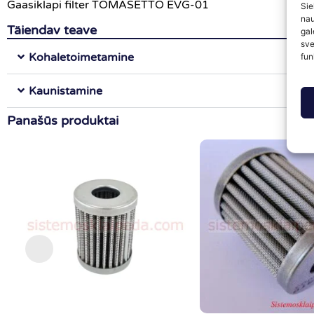
Gaasiklapi filter TOMASETTO EVG-01
Sie
nau
Täiendav teave
gal
sve
Kohaletoimetamine
fun
Kaunistamine
Panašūs produktai