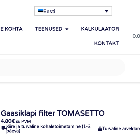
Eesti
IE KOHTA
TEENUSED
KALKULAATOR
0.
KONTAKT
Gaasiklapi filter TOMASETTO
4.80
€
su PVM
Kiire ja turvaline kohaletoimetamine (1-3
Turvaline arvelda
päeva)