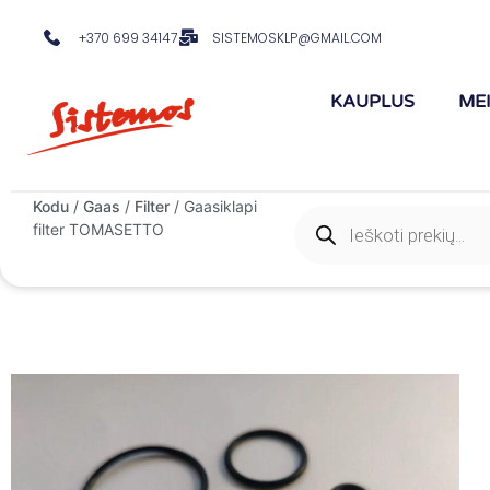
+370 699 34147
SISTEMOSKLP@GMAIL.COM
KAUPLUS
ME
Kodu
/
Gaas
/
Filter
/ Gaasiklapi
filter TOMASETTO