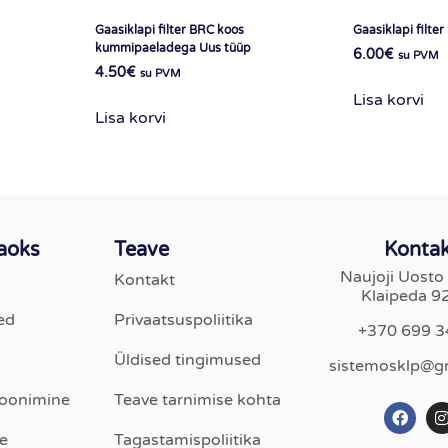
Gaasiklapi filter BRC koos
Gaasiklapi filter
kummipaeladega Uus tüüp
6.00
€
su PVM
4.50
€
su PVM
Lisa korvi
Lisa korvi
jaoks
Teave
Kontak
Naujoji Uosto 
Kontakt
Klaipeda 9
ed
Privaatsuspoliitika
+370 699 
Üldised tingimused
sistemosklp@g
toonimine
Teave tarnimise kohta
e
Tagastamispoliitika