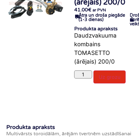
(ārējais) 200/0
41.00
€
ar PVN
Ātra un droša piegāde
Dro
(1-3 dienas)
norē
veik
Produkta apraksts
Daudzvakuuma
kombains
TOMASETTO
(ārējais) 200/0
Uz grozu
Produkta apraksts
Multivārsts toroidālām, ārējām tvertnēm uzstādīšanai