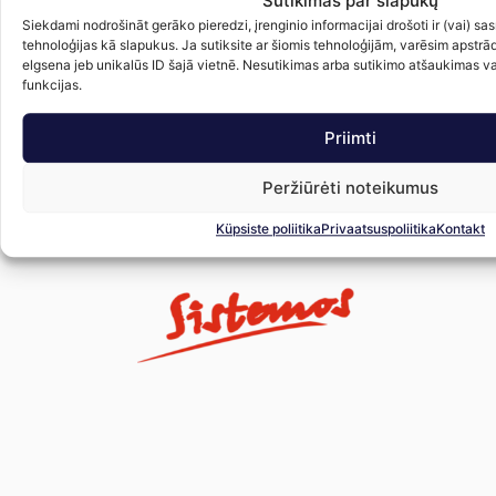
Sutikimas par slapukų
Siekdami nodrošināt gerāko pieredzi, įrenginio informacijai drošoti ir (vai) 
tehnoloģijas kā slapukus. Ja sutiksite ar šiomis tehnoloģijām, varēsim apstrā
elgsena jeb unikalūs ID šajā vietnē. Nesutikimas arba sutikimo atšaukimas var
Daudznesējs TOMASETTO
Daudzfunkcionālais putekļu sūcējs
D
funkcijas.
(iekšējais) 180/30, 200/30,
TOMASETTO (ārējais) 220/0
T
220/30, 250/30
41.00
€
ar PVN
Priimti
40.00
€
ar PVN
Uz grozu
Peržiūrėti noteikumus
Uz grozu
Küpsiste poliitika
Privaatsuspoliitika
Kontakt