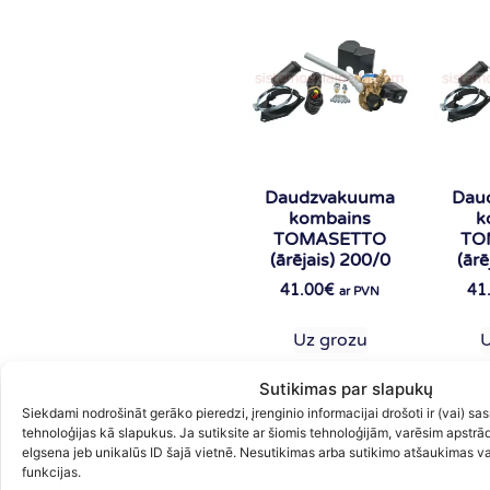
Daudzvakuuma
Dau
kombains
k
TOMASETTO
TO
(ārējais) 200/0
(ārē
41.00
€
41
ar PVN
Uz grozu
U
Sutikimas par slapukų
Siekdami nodrošināt gerāko pieredzi, įrenginio informacijai drošoti ir (vai) 
tehnoloģijas kā slapukus. Ja sutiksite ar šiomis tehnoloģijām, varēsim apstrā
elgsena jeb unikalūs ID šajā vietnē. Nesutikimas arba sutikimo atšaukimas var
funkcijas.