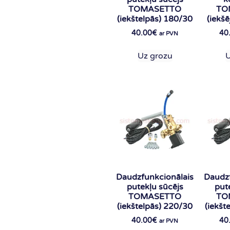
TOMASETTO
TO
(iekštelpās) 180/30
(iekšē
40.00
€
40
ar PVN
Uz grozu
U
Daudzfunkcionālais
Daudzf
putekļu sūcējs
put
TOMASETTO
TO
(iekštelpās) 220/30
(iekšt
40.00
€
40
ar PVN