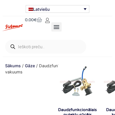
Latviešu
0.00
€
Sākums
/
Gāze
/ Daudzfunkcionālais
vakuums
Daudzfunkcionālais
Dau
putekļu sūcējs
k