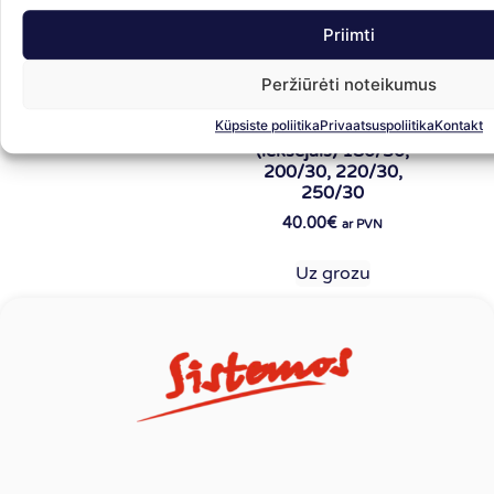
Priimti
Peržiūrėti noteikumus
Daudznesējs
Küpsiste poliitika
Privaatsuspoliitika
Kontakt
TOMASETTO
(iekšējais) 180/30,
200/30, 220/30,
250/30
40.00
€
ar PVN
Uz grozu