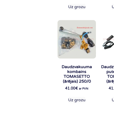
Uz grozu
U
Daudzvakuuma
Daudzf
kombains
put
TOMASETTO
TO
(ārējais) 250/0
(ārē
41.00
€
41
ar PVN
Uz grozu
U