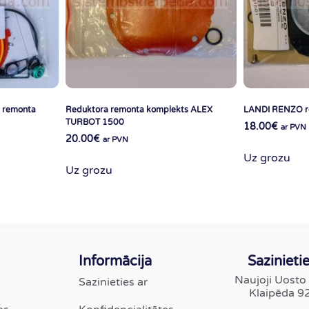
 remonta
Reduktora remonta komplekts ALEX
LANDI RENZO re
TURBOT 1500
18.00
€
ar PVN
20.00
€
ar PVN
Uz grozu
Uz grozu
Informācija
Sazinietie
Naujoji Uosto 
Sazinieties ar
Klaipēda 9