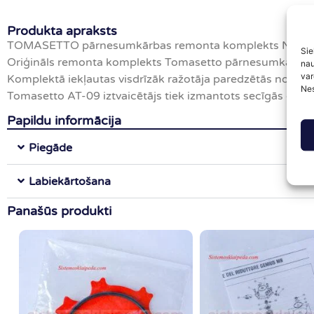
Produkta apraksts
TOMASETTO pārnesumkārbas remonta komplekts NORD
Sie
Oriģināls remonta komplekts Tomasetto pārnesumkārbas reģ
nau
var
Komplektā iekļautas visdrīzāk ražotāja paredzētās nodilsto
Nes
Tomasetto AT-09 iztvaicētājs tiek izmantots secīgās gāze
Papildu informācija
Piegāde
Labiekārtošana
Panašūs produkti