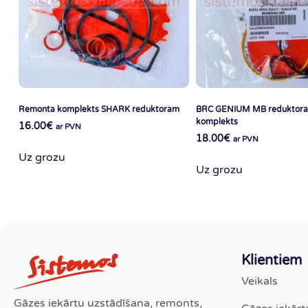
Remonta komplekts SHARK reduktoram
BRC GENIUM MB reduktora
komplekts
16.00
€
ar PVN
18.00
€
ar PVN
Uz grozu
Uz grozu
Klientiem
Veikals
Gāzes iekārtu uzstādīšana, remonts,