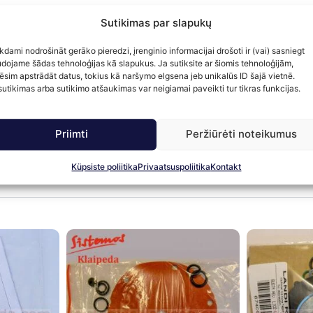
Sutikimas par slapukų
IC XP AT09.
kdami nodrošināt gerāko pieredzi, įrenginio informacijai drošoti ir (vai) sasniegt
enerācijai ar integrētu šķidrās fāzes filtru.
dojame šādas tehnoloģijas kā slapukus. Ja sutiksite ar šiomis tehnoloģijām,
ēsim apstrādāt datus, tokius kā naršymo elgsena jeb unikalūs ID šajā vietnē.
šās detaļas, kas jānomaina, reģenerējot iztvaicētāju.
utikimas arba sutikimo atšaukimas var neigiamai paveikti tur tikras funkcijas.
s iesmidzināšanas sistēmās - ceturtās paaudzes gāzes iekār
Priimti
Peržiūrėti noteikumus
Küpsiste poliitika
Privaatsuspoliitika
Kontakt