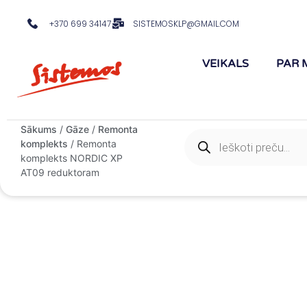
+370 699 34147
SISTEMOSKLP@GMAIL.COM
VEIKALS
PAR 
Sākums
/
Gāze
/
Remonta
komplekts
/ Remonta
komplekts NORDIC XP
AT09 reduktoram