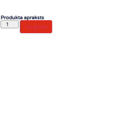
Produkta apraksts
Uz grozu