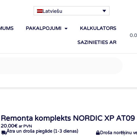
Latviešu
MUMS
PAKALPOJUMI
KALKULATORS
0.
SAZINIETIES AR
Remonta komplekts NORDIC XP AT09 
20.00
€
ar PVN
Ātra un droša piegāde (1-3 dienas)
Droša norēķinu v