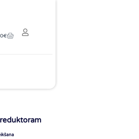
00
€
reduktoram
eikšana