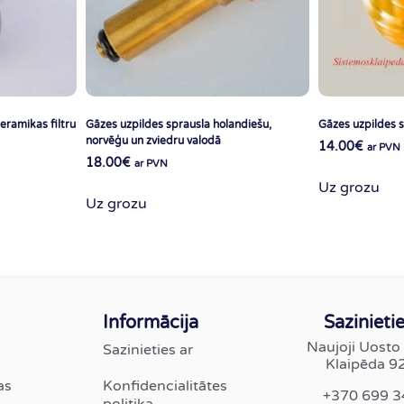
eramikas filtru
Gāzes uzpildes sprausla holandiešu,
Gāzes uzpildes s
norvēģu un zviedru valodā
14.00
€
ar PVN
18.00
€
ar PVN
Uz grozu
Uz grozu
Informācija
Sazinietie
Naujoji Uosto 
Sazinieties ar
Klaipēda 9
as
Konfidencialitātes
+370 699 