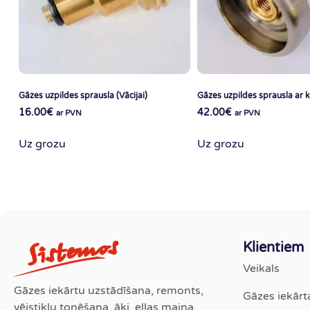
Gāzes uzpildes sprausla (Vācijai)
Gāzes uzpildes sprausla ar k
16.00
€
42.00
€
ar PVN
ar PVN
Uz grozu
Uz grozu
Klientiem
Veikals
Gāzes iekārtu uzstādīšana, remonts,
Gāzes iekārt
vējstiklu tonēšana, āķi, eļļas maiņa,