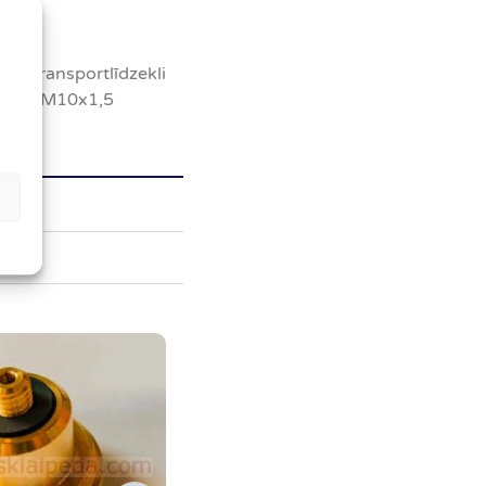
auj transportlīdzekli
vītne: M10x1,5