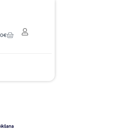
00
€
eikšana