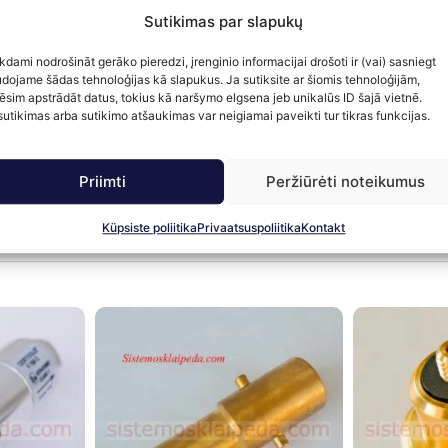
Sutikimas par slapukų
kdami nodrošināt gerāko pieredzi, įrenginio informacijai drošoti ir (vai) sasniegt
ausējuma, kas ir izturīgs pret temperatūras svārstībām, un ļ
dojame šādas tehnoloģijas kā slapukus. Ja sutiksite ar šiomis tehnoloģijām,
 benzīna uzpildes vāciņa. Tehniskie dati: degvielas uzgalda 
ēsim apstrādāt datus, tokius kā naršymo elgsena jeb unikalūs ID šajā vietnē.
utikimas arba sutikimo atšaukimas var neigiamai paveikti tur tikras funkcijas.
Priimti
Peržiūrėti noteikumus
Küpsiste poliitika
Privaatsuspoliitika
Kontakt