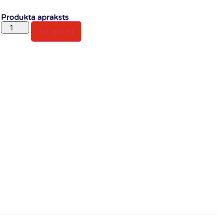
Produkta apraksts
Uz grozu