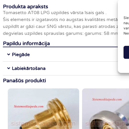
Produkta apraksts
Tomasetto AT08 LPG uzpildes vārsta īsais gals .
Sie
Šis elements ir izgatavots no augstas kvalitātes metāla sak
nau
uzpildīt ar gāzi caur SNG vārstu, kas parasti atrodas zem
var
degvielas uzpildes sprauslas garums: garums: 58 mm
Nes
Papildu informācija
Piegāde
Labiekārtošana
Panašūs produkti