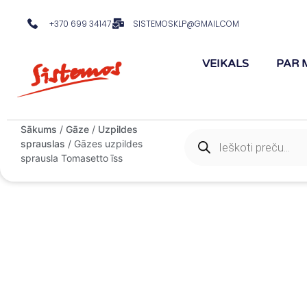
+370 699 34147
SISTEMOSKLP@GMAIL.COM
VEIKALS
PAR 
Sākums
/
Gāze
/
Uzpildes
sprauslas
/ Gāzes uzpildes
sprausla Tomasetto īss