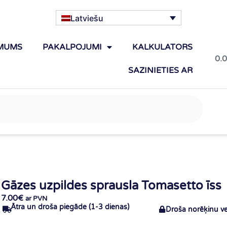
Latviešu
MUMS
PAKALPOJUMI
KALKULATORS
0.
SAZINIETIES AR
Gāzes uzpildes sprausla Tomasetto īss
7.00
€
ar PVN
Ātra un droša piegāde (1-3 dienas)
Droša norēķinu v