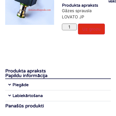
veik
Produkta apraksts
Gāzes sprausla
LOVATO JP
Uz grozu
Produkta apraksts
Papildu informācija
Piegāde
Labiekārtošana
Panašūs produkti