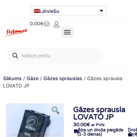
Latviešu
0.00
€
Sākums
/
Gāze
/
Gāzes sprauslas
/ Gāzes sprausla
LOVATO JP
Gāzes sprausla
LOVATO JP
30.00
€
ar PVN
Ātra un droša piegāde
Dro
(1-3 dienas)
norē