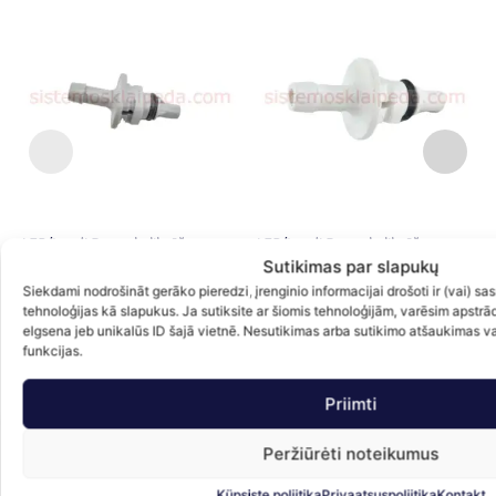
AEB/Landi Renzo kalibrēšanas
AEB/Landi Renzo kalibrēšanas
S
Sutikimas par slapukų
uzgaļa savienotājs 2,6 mm pelēks
uzgaļa savienotājs 2,4 mm, balts
(I-PLUS)
(I-PLUS)
Siekdami nodrošināt gerāko pieredzi, įrenginio informacijai drošoti ir (vai) 
0.85
€
0.85
€
tehnoloģijas kā slapukus. Ja sutiksite ar šiomis tehnoloģijām, varēsim apstrā
ar PVN
ar PVN
elgsena jeb unikalūs ID šajā vietnē. Nesutikimas arba sutikimo atšaukimas var
funkcijas.
Uz grozu
Uz grozu
Priimti
Peržiūrėti noteikumus
Küpsiste poliitika
Privaatsuspoliitika
Kontakt