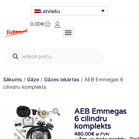
Latviešu
0.00
€
Sākums
/
Gāze
/
Gāzes iekārtas
/ AEB Emmegas 6
cilindru komplekts
AEB Emmegas
6 cilindru
komplekts
480.00
€
ar PVN