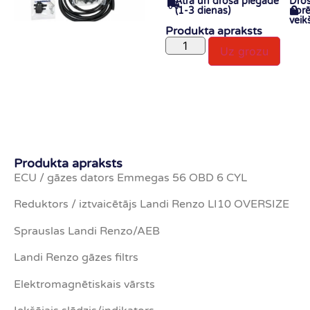
Ātra un droša piegāde
Dro
(1-3 dienas)
norē
veik
Produkta apraksts
Uz grozu
Produkta apraksts
ECU / gāzes dators Emmegas 56 OBD 6 CYL
Reduktors / iztvaicētājs Landi Renzo LI10 OVERSIZE
Sprauslas Landi Renzo/AEB
Landi Renzo gāzes filtrs
Elektromagnētiskais vārsts