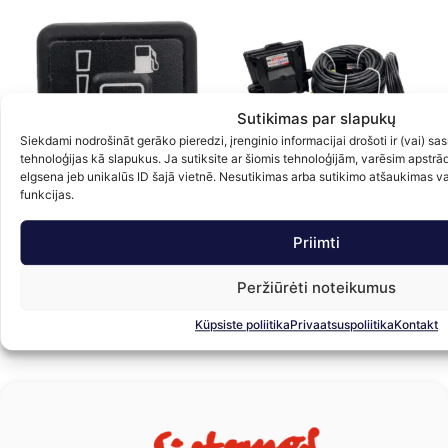
Sutikimas par slapukų
Siekdami nodrošināt gerāko pieredzi, įrenginio informacijai drošoti ir (vai) 
tehnoloģijas kā slapukus. Ja sutiksite ar šiomis tehnoloģijām, varēsim apstrā
elgsena jeb unikalūs ID šajā vietnē. Nesutikimas arba sutikimo atšaukimas var
funkcijas.
AEB/KING slēdzis AEB 119B
Gāzes iekārtas STAG 4 QNEXT
G
Priimti
PLUS 4 cilindru elektronika
A
19.00
€
ar PVN
163.00
€
ar PVN
Peržiūrėti noteikumus
Uz grozu
Uz grozu
Küpsiste poliitika
Privaatsuspoliitika
Kontakt