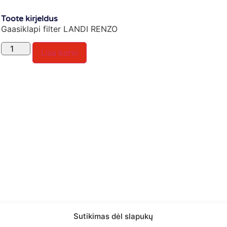
Toote kirjeldus
Gaasiklapi filter LANDI RENZO
Lisa korvi
Sutikimas dėl slapukų