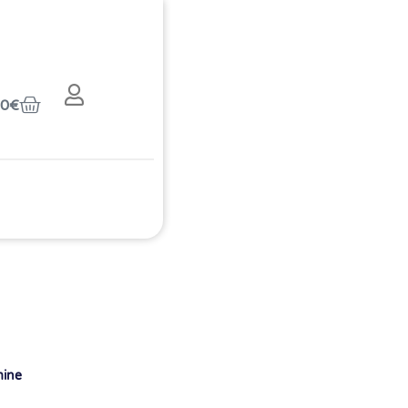
00
€
mine