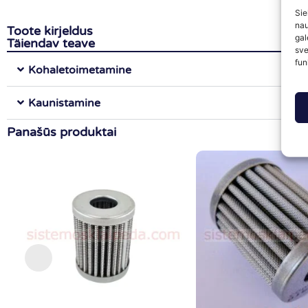
Sie
nau
Toote kirjeldus
gal
Täiendav teave
sve
fun
Kohaletoimetamine
Kaunistamine
Panašūs produktai