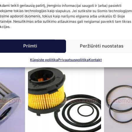
kdami teikti geriausią patirtį, įrenginio informacijai saugoti ir (arba) pasiekti
dojame tokias technologijas kaip slapukus. Jei sutiksite su šiomis technologijomi
ėsime apdoroti duomenis, tokius kaip naršymo elgsena arba unikalūs ID šioje
tainėje. Nesutikimas arba sutikimo atšaukimas gali neigiamai paveikti tam tikras
kcijas.
Priimti
Peržiūrėti nuostatas
Küpsiste poliitika
Privaatsuspoliitika
Kontakt