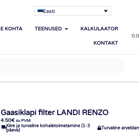
Eesti
IE KOHTA
TEENUSED
KALKULAATOR
0.
KONTAKT
Gaasiklapi filter LANDI RENZO
4.50
€
su PVM
Kiire ja turvaline kohaletoimetamine (1-3
Turvaline arvelda
päeva)