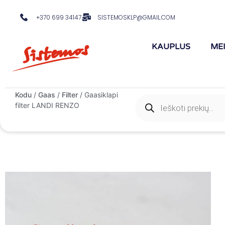
+370 699 34147
SISTEMOSKLP@GMAIL.COM
KAUPLUS
ME
Kodu
/
Gaas
/
Filter
/ Gaasiklapi
filter LANDI RENZO