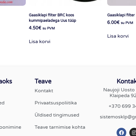
Gaasiklapi filter BRC koos
Gaasiklapi filter
kummipaeladega Uus tüüp
6.00
€
su PVM
4.50
€
su PVM
Lisa korvi
Lisa korvi
jaoks
Teave
Kontak
Naujoji Uosto 
Kontakt
Klaipeda 9
ed
Privaatsuspoliitika
+370 699 
Üldised tingimused
sistemosklp@g
toonimine
Teave tarnimise kohta