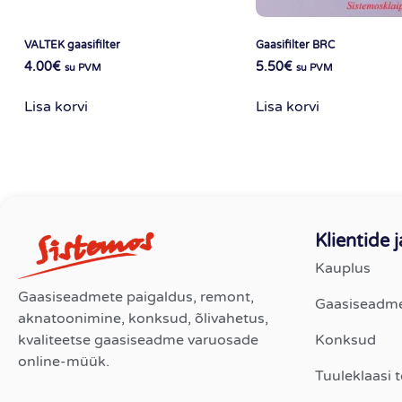
VALTEK gaasifilter
Gaasifilter BRC
4.00
€
5.50
€
su PVM
su PVM
Lisa korvi
Lisa korvi
Klientide 
Kauplus
Gaasiseadmete paigaldus, remont,
Gaasiseadm
aknatoonimine, konksud, õlivahetus,
kvaliteetse gaasiseadme varuosade
Konksud
online-müük.
Tuuleklaasi 