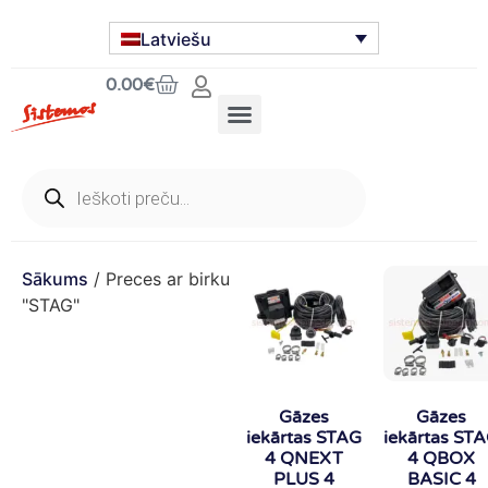
Latviešu
0.00
€
Sākums
/ Preces ar birku
"STAG"
Gāzes
Gāzes
iekārtas STAG
iekārtas ST
4 QNEXT
4 QBOX
PLUS 4
BASIC 4