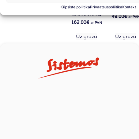
4 QBOX
degvielas
Küpsiste poliitika
Privaatsuspoliitika
Kontakt
PLUS V 2
emulators
(elektronika)
49.00
€
ar PV
162.00
€
ar PVN
Uz grozu
Uz grozu