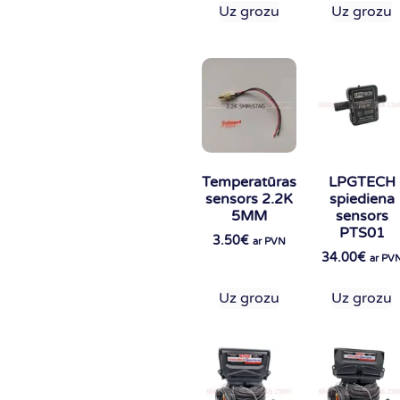
Uz grozu
Uz grozu
Temperatūras
LPGTECH
sensors 2.2K
spiediena
5MM
sensors
PTS01
3.50
€
ar PVN
34.00
€
ar PV
Uz grozu
Uz grozu