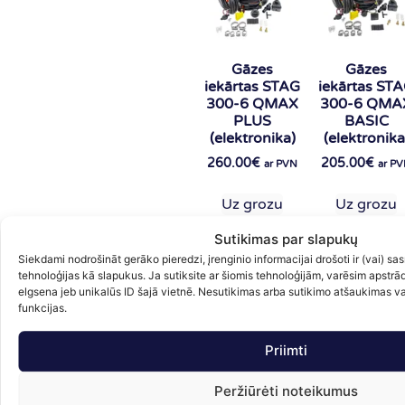
Gāzes
Gāzes
iekārtas STAG
iekārtas ST
300-6 QMAX
300-6 QMA
PLUS
BASIC
(elektronika)
(elektronika
260.00
€
205.00
€
ar PVN
ar P
Uz grozu
Uz grozu
Sutikimas par slapukų
Siekdami nodrošināt gerāko pieredzi, įrenginio informacijai drošoti ir (vai) 
tehnoloģijas kā slapukus. Ja sutiksite ar šiomis tehnoloģijām, varēsim apstrā
elgsena jeb unikalūs ID šajā vietnē. Nesutikimas arba sutikimo atšaukimas var
funkcijas.
Priimti
Gāzes
STAG FPE-
Peržiūrėti noteikumus
iekārtas STAG
spiediena